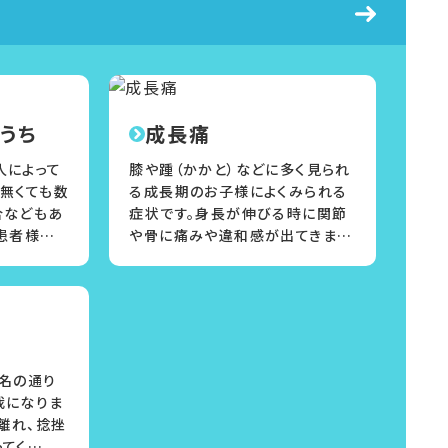
うち
成長痛
人によって
膝や踵（かかと）などに多く見られ
無くても数
る成長期のお子様によくみられる
合などもあ
症状です。身長が伸びる時に関節
患者様…
や骨に痛みや違和感が出てきま…
名の通り
我になりま
肉離れ、捻挫
ってく…