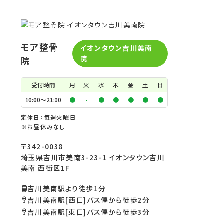
モア整骨
イオンタウン吉川美南
院
院
受付時間
月
火
水
木
金
土
日
10:00〜21:00
●
-
●
●
●
●
●
定休日：毎週火曜日
※お昼休みなし
〒342-0038
埼玉県吉川市美南3-23-1 イオンタウン吉川
美南 西街区1F
吉川美南駅より徒歩1分
吉川美南駅[西口]バス停から徒歩2分
吉川美南駅[東口]バス停から徒歩3分