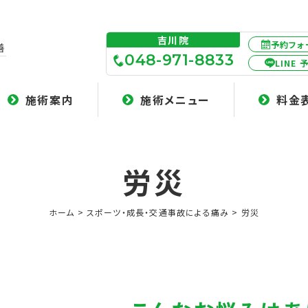
吉川院
予約フォ
善
048-971-8833
LINE 
施術案内
施術メニュー
料金
労災
ホーム
スポーツ・成長・交通事故による痛み
労災