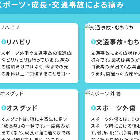
スポーツ・成長・交通事故による痛み
リハビリ
交通事故・むち
スポーツ外傷や交通事故の後遺症
交通事故による症状は
などリハビリも行っています。痛み
様々です。最初は痛みが
の緩和だけではなく、今までの元
日後痛みが出てくる場
の身体以上に回復することを目…
ります。間違った治療や
オスグッド
スポーツ外傷
オスグットは、特に中高生に多い
スポーツ外傷とは、その
『成長痛』の一種です。一度痛みが
スポーツ時における怪
出てくると、成長が落ち着くまで痛
す。骨折、脱臼、打撲、
みが出続けてしまい、特にバ…
など様々な怪我が起こ