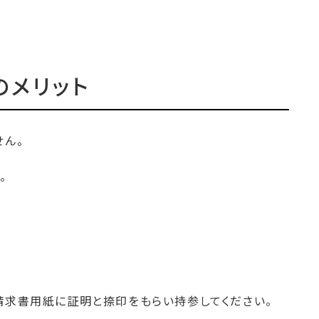
のメリット
せん。
。
請求書用紙に証明と捺印をもらい持参してください。