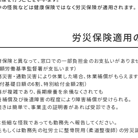
中の怪我などは健康保険ではなく労災保険が適用されます。
労災保険適用
康保険と異なって、窓口での一部負担金のお支払いがありま
額労働基準監督署が支払います）
務災害・通勤災害により休業した場合、休業補償がもらえます
付基礎日額の6割、特別給付金額2割）
傷が複雑であり、長期療養を余儀なくされても
補償及び後遺障害の程度により障害補償が受けられる。
続きは簡単で、事業主の証明書があれば受診できる。
は些細な怪我であっても勤務先へ報告してください。
先もしくは勤務先の社労士に整骨院用（柔道整復師）の労災