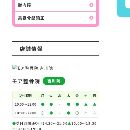
肘内障
美容骨盤矯正
店舗情報
モア整骨院
吉川院
受付時間
月
火
水
木
金
土
日
10:00〜12:00
●
●
-
●
●
▲
▲
14:30〜22:00
○
●
-
●
○
△
△
●
受付時間通り
○
14:30〜21:00
▲
10:00〜12:30
△
14:30〜19:00