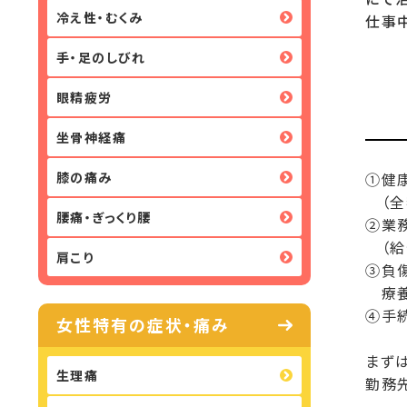
冷え性・むくみ
仕事
手・足のしびれ
眼精疲労
坐骨神経痛
膝の痛み
①健
（全
腰痛・ぎっくり腰
②業
（給
肩こり
③負
療養
④手
女性特有の症状・痛み
まず
生理痛
勤務